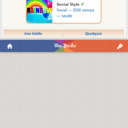
✓
Social Style
Sosial — 2026 versiya
— seçilib
Ana Səhifə
Qeydiyyat
Wap.Biz.Az