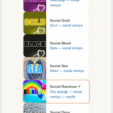
Bənövşəyi — sosial
versiya
Social Gold
Qızıl — sosial versiya
Social Black
Qara — sosial versiya
Social Sea
Dəniz — sosial versiya
✓
Social Rainbow
Göy qurşağı — sosial
versiya — seçilib
Social Drop