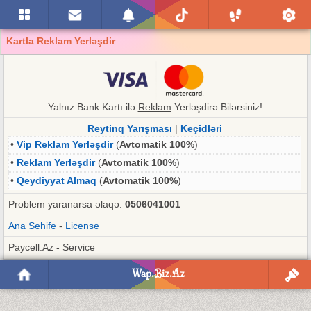
Kartla Reklam Yerləşdir
Yalnız Bank Kartı ilə
Reklam
Yerləşdirə Bilərsiniz!
Reytinq Yarışması
|
Keçidləri
•
Vip Reklam Yerləşdir
(
Avtomatik 100%
)
•
Reklam Yerləşdir
(
Avtomatik 100%
)
•
Qeydiyyat Almaq
(
Avtomatik 100%
)
Problem yaranarsa əlaqə:
0506041001
Ana Sehife
-
License
Paycell.Az - Service
Wap.Biz.Az