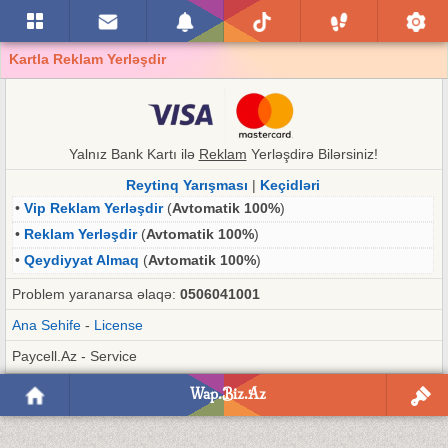
Kartla Reklam Yerləşdir
Yalnız Bank Kartı ilə
Reklam
Yerləşdirə Bilərsiniz!
Reytinq Yarışması
|
Keçidləri
•
Vip Reklam Yerləşdir
(
Avtomatik 100%
)
•
Reklam Yerləşdir
(
Avtomatik 100%
)
•
Qeydiyyat Almaq
(
Avtomatik 100%
)
Problem yaranarsa əlaqə:
0506041001
Ana Sehife
-
License
Paycell.Az - Service
Wap.Biz.Az