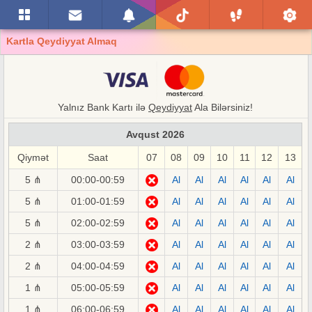
Kartla Qeydiyyat Almaq
Yalnız Bank Kartı ilə
Qeydiyyat
Ala Bilərsiniz!
Avqust 2026
Qiymət
Saat
07
08
09
10
11
12
13
5 ⋔
00:00-00:59
Al
Al
Al
Al
Al
Al
5 ⋔
01:00-01:59
Al
Al
Al
Al
Al
Al
5 ⋔
02:00-02:59
Al
Al
Al
Al
Al
Al
2 ⋔
03:00-03:59
Al
Al
Al
Al
Al
Al
2 ⋔
04:00-04:59
Al
Al
Al
Al
Al
Al
1 ⋔
05:00-05:59
Al
Al
Al
Al
Al
Al
1 ⋔
06:00-06:59
Al
Al
Al
Al
Al
Al