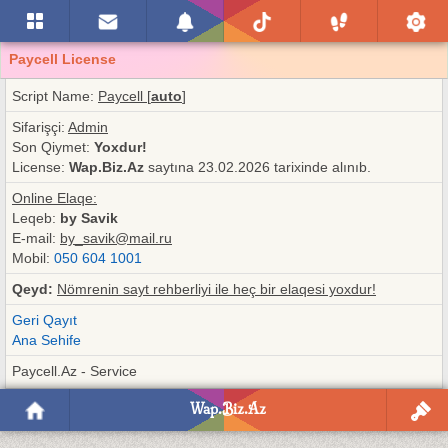
Paycell License
Script Name:
Paycell [
auto
]
Sifarişçi:
Admin
Son Qiymet:
Yoxdur!
License:
Wap.Biz.Az
saytına 23.02.2026 tarixinde alınıb.
Online Elaqe:
Leqeb:
by Savik
E-mail:
by_savik@mail.ru
Mobil:
050 604 1001
Qeyd:
Nömrenin sayt rehberliyi ile heç bir elaqesi yoxdur!
Geri Qayıt
Ana Sehife
Paycell.Az - Service
Wap.Biz.Az