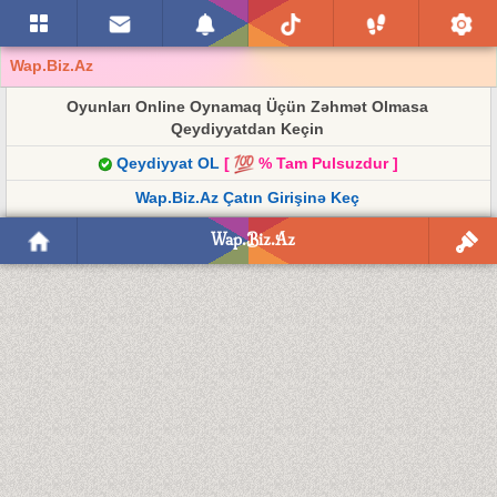
Wap.Biz.Az
Oyunları Online Oynamaq Üçün Zəhmət Olmasa
Qeydiyyatdan Keçin
Qeydiyyat OL
[
% Tam Pulsuzdur ]
Wap.Biz.Az Çatın Girişinə Keç
Wap.Biz.Az