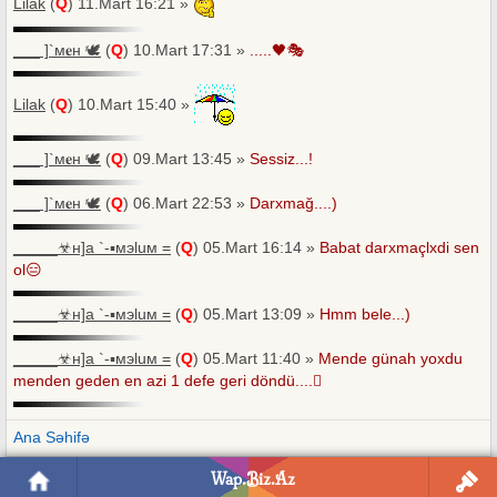
Lilak
(
Q
) 11.Mart 16:21 »
___ ]`м𝐞н 🕊
(
Q
) 10.Mart 17:31 »
.....🖤🎭
Lilak
(
Q
) 10.Mart 15:40 »
___ ]`м𝐞н 🕊
(
Q
) 09.Mart 13:45 »
Sessiz...!
___ ]`м𝐞н 🕊
(
Q
) 06.Mart 22:53 »
Darxmağ....)
_____☣н]a `-▪мэluм =
(
Q
) 05.Mart 16:14 »
Babat darxmaçlxdi sen
ol😑
_____☣н]a `-▪мэluм =
(
Q
) 05.Mart 13:09 »
Hmm bele...)
_____☣н]a `-▪мэluм =
(
Q
) 05.Mart 11:40 »
Mende günah yoxdu
menden geden en azi 1 defe geri döndü....🪾
Ana Səhifə
Wap.Biz.Az