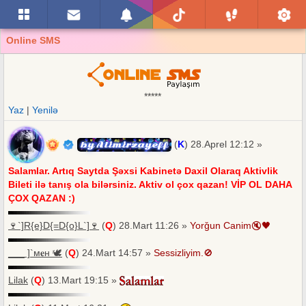
Online SMS
*****
Yaz
|
Yenilə
by Alimirzayeff
(
K
) 28.Aprel 12:12 »
Salamlar. Artıq Saytda Şəxsi Kabinetə Daxil Olaraq Aktivlik
Bileti ilə tanış ola bilərsiniz. Aktiv ol çox qazan! VİP OL DAHA
ÇOX QAZAN :)
🍷`]R{e}D{=D{o}L`]🍷
(
Q
) 28.Mart 11:26 »
Yorǧun Canim🔇🖤
___ ]`м𝐞н 🕊
(
Q
) 24.Mart 14:57 »
Sessizliyim.🚫
Lilak
(
Q
) 13.Mart 19:15 »