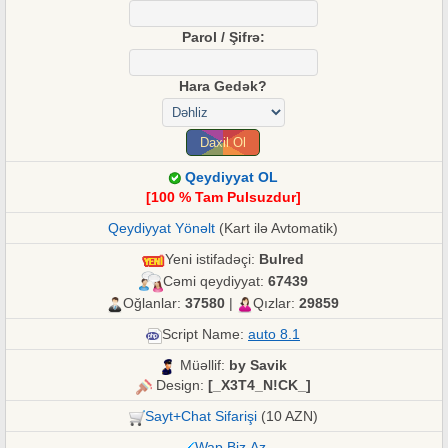
Parol / Şifrə:
Hara Gedək?
Qeydiyyat OL
[100 % Tam Pulsuzdur]
Qeydiyyat Yönəlt
(Kart ilə Avtomatik)
Yeni istifadəçi:
Bulred
Cəmi qeydiyyat:
67439
Oğlanlar:
37580
|
Qızlar:
29859
Script Name:
auto 8.1
Müəllif:
by Savik
Design:
[_X3T4_N!CK_]
Sayt+Chat Sifarişi
(10 AZN)
Wap.Biz.Az