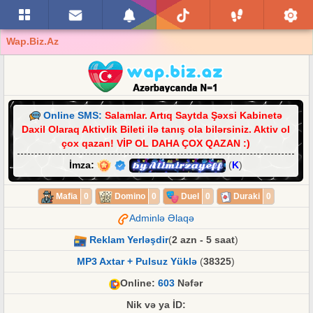
Wap.Biz.Az
Online SMS:
Salamlar. Artıq Saytda Şəxsi Kabinetə
Daxil Olaraq Aktivlik Bileti ilə tanış ola bilərsiniz. Aktiv ol
çox qazan! VİP OL DAHA ÇOX QAZAN :)
İmza:
by Alimirzayeff
(
K
)
Mafia
0
Domino
0
Duel
0
Duraki
0
Adminlə Əlaqə
Reklam Yerləşdir
(
2 azn - 5 saat
)
MP3 Axtar + Pulsuz Yüklə
(
38325
)
Online:
603
Nəfər
Nik və ya İD: