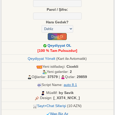
Parol / Şifrə:
Hara Gedək?
Qeydiyyat OL
[100 % Tam Pulsuzdur]
Qeydiyyat Yönəlt
(Kart ilə Avtomatik)
Yeni istifadəçi:
Cicekli
Yeni gələnlər:
2
Oğlanlar:
37579
|
Qızlar:
29859
Script Name:
auto 8.1
Müəllif:
by Savik
Design:
[_X3T4_N!CK_]
Sayt+Chat Sifarişi
(10 AZN)
Wap.Biz.Az