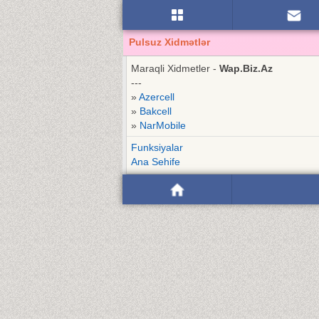
Pulsuz Xidmətlər
Maraqli Xidmetler -
Wap.Biz.Az
---
»
Azercell
»
Bakcell
»
NarMobile
Funksiyalar
Ana Sehife