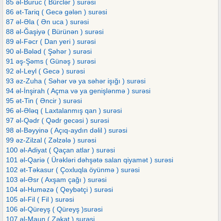
85 əl-Buruc ( Bürclər ) surəsi
86 ət-Tariq ( Gecə gələn ) surəsi
87 əl-Əla ( Ən uca ) surəsi
88 əl-Ğaşiyə ( Bürünən ) surəsi
89 əl-Fəcr ( Dan yeri ) surəsi
90 əl-Bələd ( Şəhər ) surəsi
91 əş-Şəms ( Günəş ) surəsi
92 əl-Leyl ( Gecə ) surəsi
93 əz-Zuha ( Səhər və ya səhər işığı ) surəsi
94 əl-İnşirah ( Açma və ya genişlənmə ) surəsi
95 ət-Tin ( Əncir ) surəsi
96 əl-Ələq ( Laxtalanmış qan ) surəsi
97 əl-Qədr ( Qədr gecəsi ) surəsi
98 əl-Bəyyinə ( Açıq-aydın dəlil ) surəsi
99 əz-Zilzal ( Zəlzələ ) surəsi
100 əl-Adiyat ( Qaçan atlar ) surəsi
101 əl-Qariə ( Ürəkləri dəhşətə salan qiyamət ) surəsi
102 ət-Təkasur ( Çoxluqla öyünmə ) surəsi
103 əl-Əsr ( Axşam çağı ) surəsi
104 əl-Huməzə ( Qeybətçi ) surəsi
105 əl-Fil ( Fil ) surəsi
106 əl-Qüreyş ( Qüreyş )surəsi
107 əl-Maun ( Zəkat ) surəsi