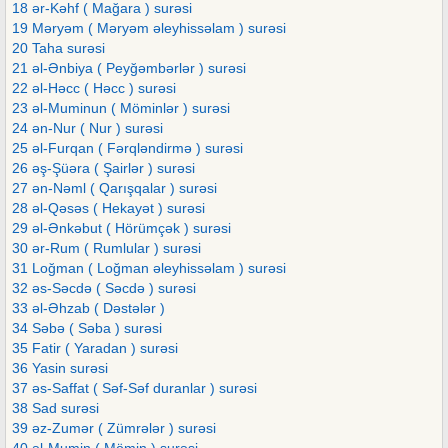
18 ər-Kəhf ( Mağara ) surəsi
19 Məryəm ( Məryəm əleyhissəlam ) surəsi
20 Taha surəsi
21 əl-Ənbiya ( Peyğəmbərlər ) surəsi
22 əl-Həcc ( Həcc ) surəsi
23 əl-Muminun ( Möminlər ) surəsi
24 ən-Nur ( Nur ) surəsi
25 əl-Furqan ( Fərqləndirmə ) surəsi
26 əş-Şüəra ( Şairlər ) surəsi
27 ən-Nəml ( Qarışqalar ) surəsi
28 əl-Qəsəs ( Hekayət ) surəsi
29 əl-Ənkəbut ( Hörümçək ) surəsi
30 ər-Rum ( Rumlular ) surəsi
31 Loğman ( Loğman əleyhissəlam ) surəsi
32 əs-Səcdə ( Səcdə ) surəsi
33 əl-Əhzab ( Dəstələr )
34 Səbə ( Səba ) surəsi
35 Fatir ( Yaradan ) surəsi
36 Yasin surəsi
37 əs-Saffat ( Səf-Səf duranlar ) surəsi
38 Sad surəsi
39 əz-Zumər ( Zümrələr ) surəsi