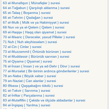
63 əl-Munafiqun ( Münafiqlər ) surəsi
64 ət-Təğabun ( Qarşılıqlı aldanma ) surəsi
65 ət-Talaq ( Boşanma ) surəsi
66 ət-Təhrim ( Qadağan ) surəsi
67 əl-Mulk ( Mülk və ya Hakimiyyət ) surəsi
68 Nun və ya əl-Qələm ( Qələm ) surəsi
69 əl-Haqqə ( Haqq olan qiyamət ) surəsi
70 əl-Məaric ( Dərəcələr, yaxud Pillələr ) surəsi
71 Nuh ( Nuh əleyhissəlam ) surəsi
72 əl-Cin ( Cinlər ) surəsi
73 əl-Muzzəmmil ( Örtünüb bürünən ) surəsi
74 əl-Muddəssir ( Bürünüb sarınan ) surəsi
75 əl-Qiyamə ( Qiyamət ) surəsi
76 əl-İnsan ( İnsan ) və ya əd-Dəhr ( Dövr ) surəsi
77 əl-Mursəlat ( Bir-birinin ardınca göndərilənlər ) surəsi
78 ən-Nəbə ( Böyük xəbər ) surəsi
79 ən-Naziat ( Can alanlar ) surəsi
80 Əbəsə ( Qaşqabağını tökdü ) surəsi
81 ət-Təkvir ( Sarınma ) surəsi
82 əl-İnfitar ( Parçalanma ) surəsi
83 əl-Mutəffifin ( Çəkidə və ölçüdə aldadanlar ) surəsi
84 əl-İnşiqaq ( Yarılma ) surəsi