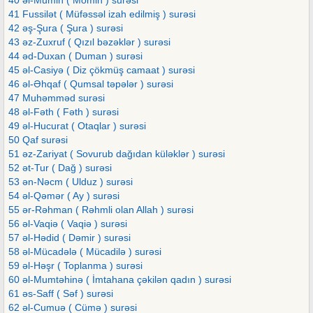
40 əl-Mumin ( Mömin ) surəsi
41 Fussilət ( Müfəssəl izah edilmiş ) surəsi
42 əş-Şura ( Şura ) surəsi
43 əz-Zuxruf ( Qızıl bəzəklər ) surəsi
44 əd-Duxan ( Duman ) surəsi
45 əl-Casiyə ( Diz çökmüş camaat ) surəsi
46 əl-Əhqaf ( Qumsal təpələr ) surəsi
47 Muhəmməd surəsi
48 əl-Fəth ( Fəth ) surəsi
49 əl-Hucurat ( Otaqlar ) surəsi
50 Qaf surəsi
51 əz-Zariyat ( Sovurub dağıdan küləklər ) surəsi
52 ət-Tur ( Dağ ) surəsi
53 ən-Nəcm ( Ulduz ) surəsi
54 əl-Qəmər ( Ay ) surəsi
55 ər-Rəhman ( Rəhmli olan Allah ) surəsi
56 əl-Vaqiə ( Vaqiə ) surəsi
57 əl-Hədid ( Dəmir ) surəsi
58 əl-Mücadələ ( Mücadilə ) surəsi
59 əl-Həşr ( Toplanma ) surəsi
60 əl-Mumtəhinə ( İmtahana çəkilən qadın ) surəsi
61 əs-Saff ( Səf ) surəsi
62 əl-Cumuə ( Cümə ) surəsi