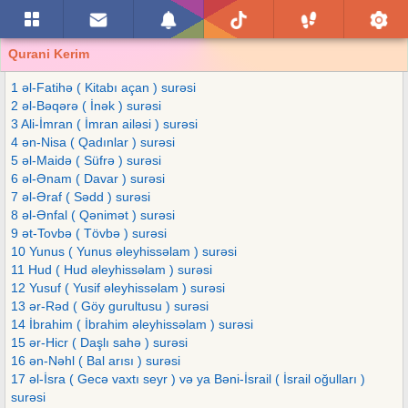
Qurani Kerim
1 əl-Fatihə ( Kitabı açan ) surəsi
2 əl-Bəqərə ( İnək ) surəsi
3 Ali-İmran ( İmran ailəsi ) surəsi
4 ən-Nisa ( Qadınlar ) surəsi
5 əl-Maidə ( Süfrə ) surəsi
6 əl-Ənam ( Davar ) surəsi
7 əl-Əraf ( Sədd ) surəsi
8 əl-Ənfal ( Qənimət ) surəsi
9 ət-Tovbə ( Tövbə ) surəsi
10 Yunus ( Yunus əleyhissəlam ) surəsi
11 Hud ( Hud əleyhissəlam ) surəsi
12 Yusuf ( Yusif əleyhissəlam ) surəsi
13 ər-Rəd ( Göy gurultusu ) surəsi
14 İbrahim ( İbrahim əleyhissəlam ) surəsi
15 ər-Hicr ( Daşlı sahə ) surəsi
16 ən-Nəhl ( Bal arısı ) surəsi
17 əl-İsra ( Gecə vaxtı seyr ) və ya Bəni-İsrail ( İsrail oğulları )
surəsi