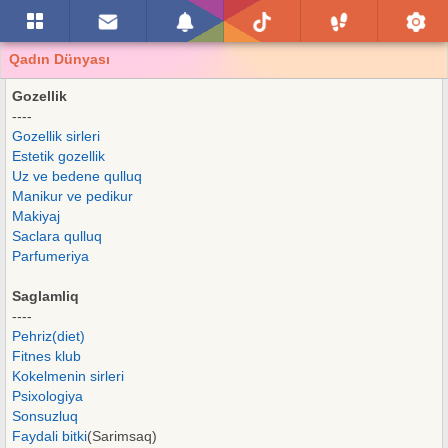
Qadın Dünyası
Gozellik
----
Gozellik sirleri
Estetik gozellik
Uz ve bedene qulluq
Manikur ve pedikur
Makiyaj
Saclara qulluq
Parfumeriya
Saglamliq
----
Pehriz(diet)
Fitnes klub
Kokelmenin sirleri
Psixologiya
Sonsuzluq
Faydali bitki
(Sarimsaq)