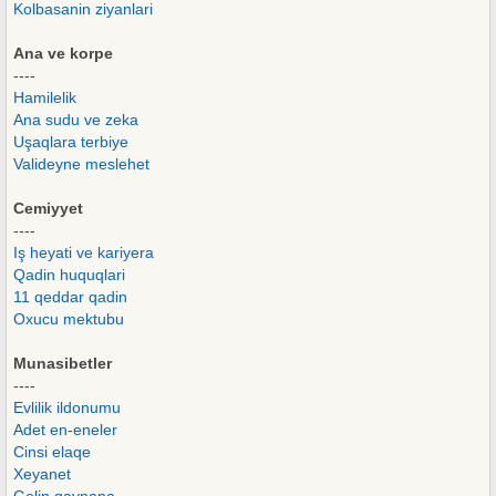
Kolbasanin ziyanlari
Ana ve korpe
----
Hamilelik
Ana sudu ve zeka
Uşaqlara terbiye
Valideyne meslehet
Cemiyyet
----
Iş heyati ve kariyera
Qadin huquqlari
11 qeddar qadin
Oxucu mektubu
Munasibetler
----
Evlilik ildonumu
Adet en-eneler
Cinsi elaqe
Xeyanet