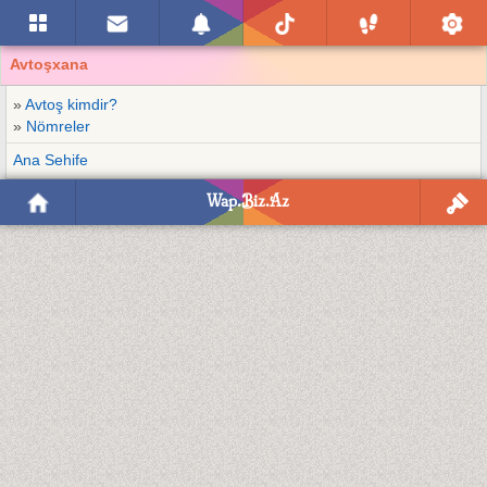
Avtoşxana
»
Avtoş kimdir?
»
Nömreler
Ana Sehife
Wap.Biz.Az