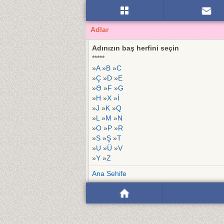
Adlar
Adınızın baş herfini seçin
*****
»
A
»
B
»
C
»
Ç
»
D
»
E
»
Ə
»
F
»
G
»
H
»
X
»
İ
»
J
»
K
»
Q
»
L
»
M
»
N
»
O
»
P
»
R
»
S
»
Ş
»
T
»
U
»
Ü
»
V
»
Y
»
Z
Ana Sehife