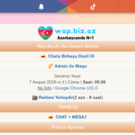
Wap.Biz.Az Hər Zaman Sizinlə
Chata Birbaşa Daxil Ol
Admin ilə Əlaqə
Geceniz Xeyir
7 Avqust 2026-cı il | Cümə |
Saat: 05:06
No İnfo
/
Google Chrome 131.0
Reklam Yerləşdir
(
2 azn - 8 saat
)
↓ TANIŞLIQ ↓
CHAT + MESAJ
↓ Pulsuz Oyunlar ↓