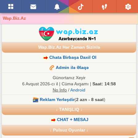
Wap.Biz.Az
Wap.Biz.Az Hər Zaman Sizinlə
Chata Birbaşa Daxil Ol
Admin ilə Əlaqə
Günortanız Xeyir
6 Avqust 2026-cı il | Cümə Axşamı |
Saat: 14:58
No İnfo
/
Android
Reklam Yerləşdir
(
2 azn - 8 saat
)
↓ TANIŞLIQ ↓
CHAT + MESAJ
↓ Pulsuz Oyunlar ↓