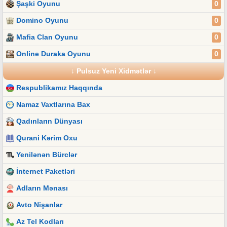
Şaşki Oyunu
0
Domino Oyunu
0
Mafia Clan Oyunu
0
Online Duraka Oyunu
0
↓ Pulsuz Yeni Xidmətlər ↓
Respublikamız Haqqında
Namaz Vaxtlarına Bax
Qadınların Dünyası
Qurani Kərim Oxu
Yenilənən Bürclər
İnternet Paketləri
Adların Mənası
Avto Nişanlar
Az Tel Kodları