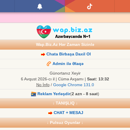
Wap.Biz.Az Hər Zaman Sizinlə
Chata Birbaşa Daxil Ol
Admin ilə Əlaqə
Günortanız Xeyir
6 Avqust 2026-cı il | Cümə Axşamı |
Saat: 13:32
No İnfo
/
Google Chrome 131.0
Reklam Yerləşdir
(
2 azn - 8 saat
)
↓ TANIŞLIQ ↓
CHAT + MESAJ
↓ Pulsuz Oyunlar ↓