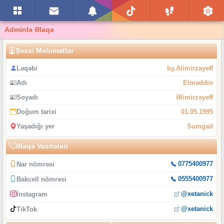
Adminlə Əlaqə
Şəxsi Məlumatlar
Ləqəbi
by.Alimirzayeff
Adı
Elməddin
Soyadı
Əlimirzəyeff
Doğum tarixi
01.05.1995
Yaşadığı yer
Sumgait
Əlaqə Vasitələri
0775400977
Nar nömrəsi
0555400977
Bakcell nömrəsi
@xetanick
İnstagram
@xetanick
TikTok